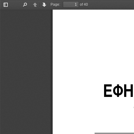
Page:
of 40
Toggle
Find
Previous
Next
Sidebar
ΕΦΗ