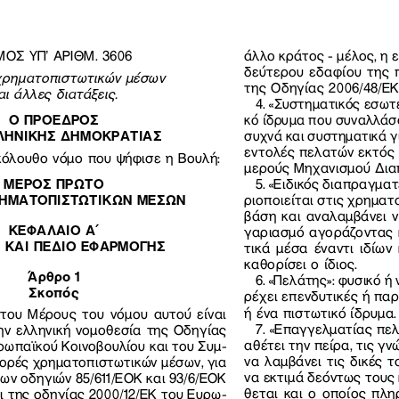
ΟΣ ΥΠ’ ΑΡΙΘΜ. 3606
άλλο κράτος − μέλος, η 
δεύτερου εδαφίου της 
χρηματοπιστωτικών μέσων
της Οδηγίας 2006/48/ΕΚ (
αι άλλες διατάξεις. 
4. «Συστηματικός εσωτ
Ο ΠΡΟΕΔΡΟΣ
κό ίδρυμα που συναλλάσ
ΛΗΝΙΚΗΣ ΔΗΜΟΚΡΑΤΙΑΣ 
συχνά και συστηματικά γ
εντολές πελατών εκτός
κόλουθο νόμο που ψήφισε η Βουλή:
μερούς Μηχανισμού Δια
ΜΕΡΟΣ ΠΡΩΤΟ
5. «Ειδικός διαπραγμα
ΡΗΜΑΤΟΠΙΣΤΩΤΙΚΩΝ ΜΕΣΩΝ
ριοποιείται στις χρηματ
βάση και αναλαμβάνει ν
ΚΕΦΑΛΑΙΟ Α ́
γαριασμό αγοράζοντας 
Ι ΚΑΙ ΠΕΔΙΟ ΕΦΑΡΜΟΓΗΣ
τικά μέσα έναντι ιδίων
καθορίσει ο ίδιος.
Άρθρο 1
6. «Πελάτης»: φυσικό 
Σκοπός
ρέχει επενδυτικές ή πα
ή ένα πιστωτικό ίδρυμα.
του Μέρους του νόμου αυτού είναι 
7. «Επαγγελματίας πελ
ν ελληνική νομοθεσία της Οδηγίας 
αθέτει την πείρα, τις γν
ρωπαϊκού Κοινοβουλίου και του Συμ−
να λαμβάνει τις δικές 
γορές χρηματοπιστωτικών μέσων, για 
να εκτιμά δεόντως τους 
ων οδηγιών 85/611/ΕΟΚ και 93/6/ΕΟΚ 
θεται και ο οποίος πλη
ι της οδηγίας 2000/12/ΕΚ του Ευρω−