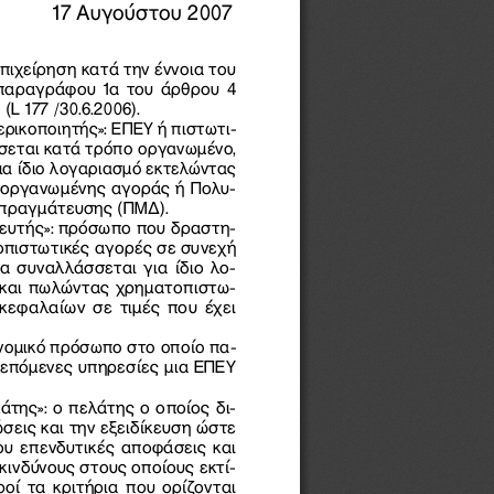
 17 Αυγούστου 2007
επιχείρηση κατά την έννοια του 
παραγράφου 1α του άρθρου 4 
L 177 /30.6.2006).
ερικοποιητής»: ΕΠΕΥ ή πιστωτι−
σεται κατά τρόπο οργανωμένο, 
ια ίδιο λογαριασμό εκτελώντας 
 οργανωμένης αγοράς ή Πολυ−
πραγμάτευσης (ΠΜΔ).
τευτής»: πρόσωπο που δραστη−
οπιστωτικές αγορές σε συνεχή 
α συναλλάσσεται για ίδιο λο−
και πωλώντας χρηματοπιστω−
 κεφαλαίων σε τιμές που έχει 
ή νομικό πρόσωπο στο οποίο πα−
ρεπόμενες υπηρεσίες μια ΕΠΕΥ 
άτης»: ο πελάτης ο οποίος δι−
ώσεις και την εξειδίκευση ώστε 
του επενδυτικές αποφάσεις και 
κινδύνους στους οποίους εκτί−
ροί τα κριτήρια που ορίζονται 