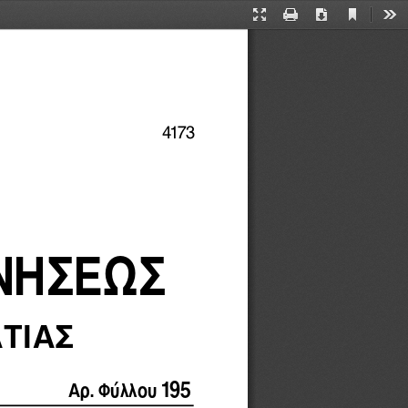
Current
Presentation
Print
Download
Too
View
Mode
4173
ΝΗΣΕΩΣ
ΤΙΑΣ
 195
Αρ. Φύλλου