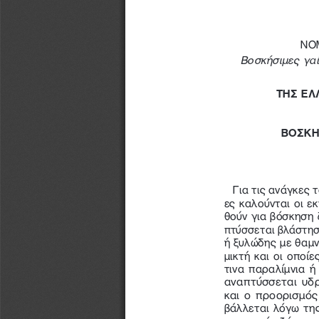
NOM
Bοσκήσιμες γαί
ΤΗΣ ΕΛ
ΒΟΣΚΗ
Για τις ανάγκες 
ες καλούνται οι ε
θούν για βόσκηση 
πτύσσεται βλάστησ
ή ξυλώδης με θαμν
μικτή και οι οποίε
τινα παραλίμνια 
αναπτύσσεται υδ
και ο προορισμός
βάλλεται λόγω τη