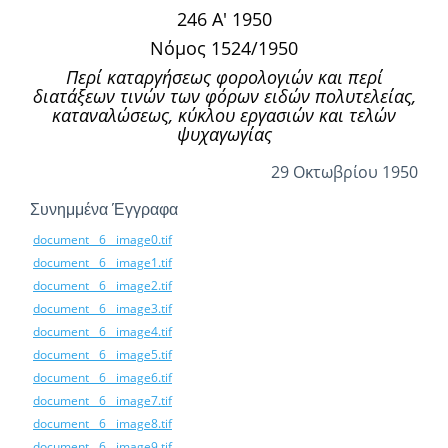
246 Α' 1950
Νόμος 1524/1950
Περί καταργήσεως φορολογιών και περί
διατάξεων τινών των φόρων ειδών πολυτελείας,
καταναλώσεως, κύκλου εργασιών και τελών
ψυχαγωγίας
29 Οκτωβρίου 1950
Συνημμένα Έγγραφα
document__6__image0.tif
document__6__image1.tif
document__6__image2.tif
document__6__image3.tif
document__6__image4.tif
document__6__image5.tif
document__6__image6.tif
document__6__image7.tif
document__6__image8.tif
document__6__image9.tif