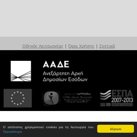
Οδηγός Λειτουργίας
|
Όροι Χρήσης
|
Σχετικά
Ο ιστότοπος χρησιμοποιεί cookies για τη λειτουργία του.
Δέχομαι
Περισσότερα