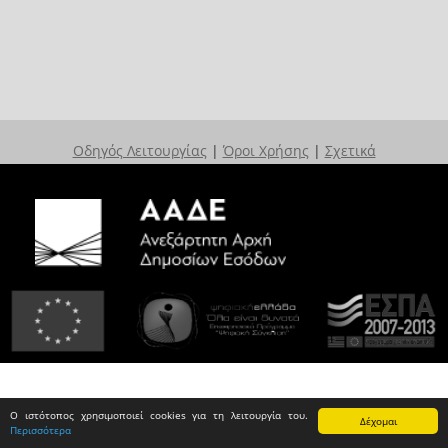
Οδηγός Λειτουργίας
|
Όροι Χρήσης
|
Σχετικά
Ο ιστότοπος χρησιμοποιεί cookies για τη λειτουργία του.
Δέχομαι
Περισσότερα