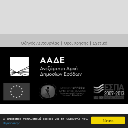
Οδηγός Λειτουργίας
|
Όροι Χρήσης
|
Σχετικά
Ο ιστότοπος χρησιμοποιεί cookies για τη λειτουργία του.
Δέχομαι
Περισσότερα