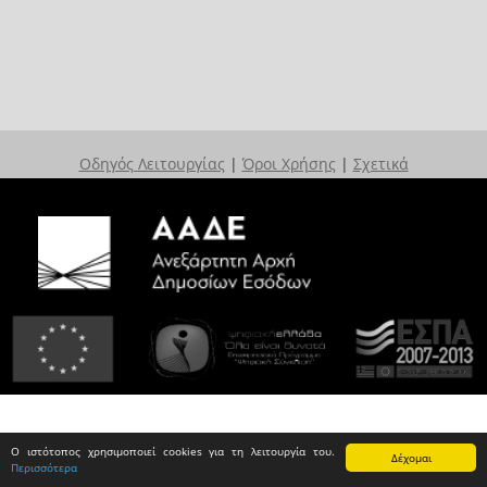
Οδηγός Λειτουργίας
|
Όροι Χρήσης
|
Σχετικά
Ο ιστότοπος χρησιμοποιεί cookies για τη λειτουργία του.
Δέχομαι
Περισσότερα