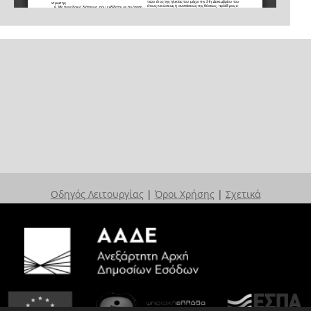
Οδηγός Λειτουργίας
|
Όροι Χρήσης
|
Σχετικά