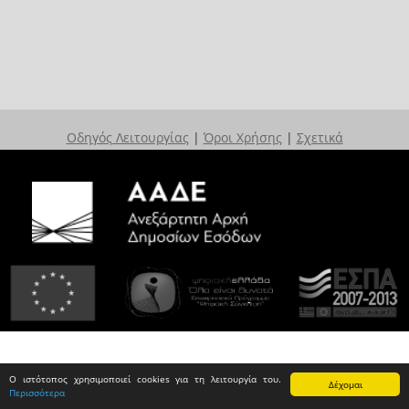
Οδηγός Λειτουργίας
|
Όροι Χρήσης
|
Σχετικά
Ο ιστότοπος χρησιμοποιεί cookies για τη λειτουργία του.
Δέχομαι
Περισσότερα