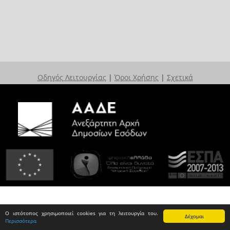
Οδηγός Λειτουργίας
|
Όροι Χρήσης
|
Σχετικά
Ο ιστότοπος χρησιμοποιεί cookies για τη λειτουργία του.
Δέχομαι
Περισσότερα