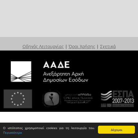
Οδηγός Λειτουργίας
|
Όροι Χρήσης
|
Σχετικά
Ο ιστότοπος χρησιμοποιεί cookies για τη λειτουργία του.
Δέχομαι
Περισσότερα