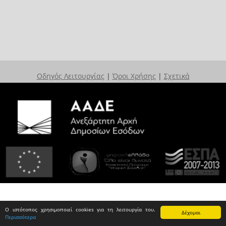
Οδηγός Λειτουργίας
|
Όροι Χρήσης
|
Σχετικά
Ο ιστότοπος χρησιμοποιεί cookies για τη λειτουργία του.
Δέχομαι
Περισσότερα