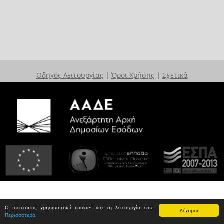
Οδηγός Λειτουργίας
|
Όροι Χρήσης
|
Σχετικά
Ο ιστότοπος χρησιμοποιεί cookies για τη λειτουργία του.
Δέχομαι
Περισσότερα