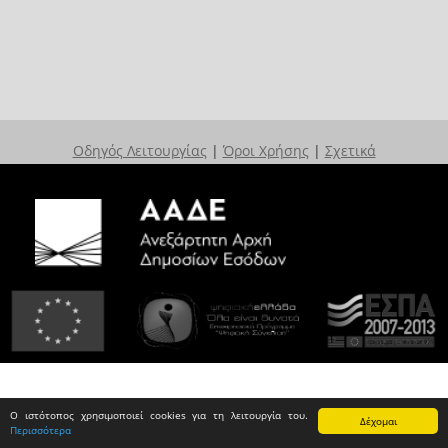
Οδηγός Λειτουργίας
|
Όροι Χρήσης
|
Σχετικά
Ο ιστότοπος χρησιμοποιεί cookies για τη λειτουργία του.
Δέχομαι
Περισσότερα