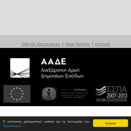
Οδηγός Λειτουργίας
|
Όροι Χρήσης
|
Σχετικά
Ο ιστότοπος χρησιμοποιεί cookies για τη λειτουργία του.
Δέχομαι
Περισσότερα