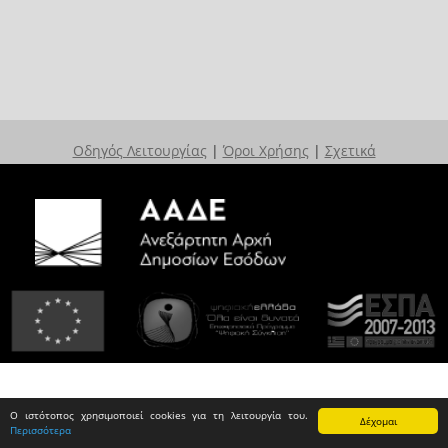
Οδηγός Λειτουργίας
|
Όροι Χρήσης
|
Σχετικά
Ο ιστότοπος χρησιμοποιεί cookies για τη λειτουργία του.
Δέχομαι
Περισσότερα