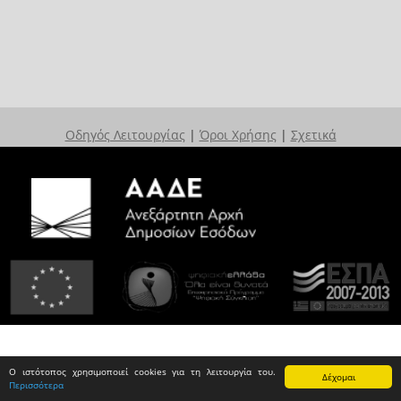
Οδηγός Λειτουργίας
|
Όροι Χρήσης
|
Σχετικά
Ο ιστότοπος χρησιμοποιεί cookies για τη λειτουργία του.
Δέχομαι
Περισσότερα