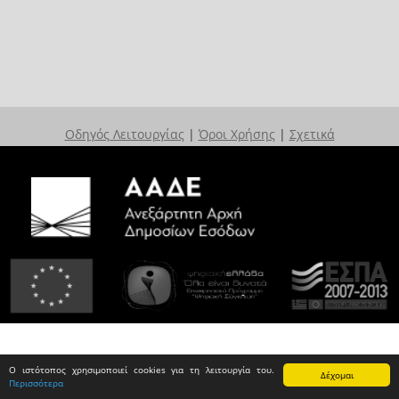
Οδηγός Λειτουργίας
|
Όροι Χρήσης
|
Σχετικά
Ο ιστότοπος χρησιμοποιεί cookies για τη λειτουργία του.
Δέχομαι
Περισσότερα