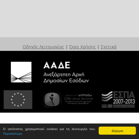
Οδηγός Λειτουργίας
|
Όροι Χρήσης
|
Σχετικά
Ο ιστότοπος χρησιμοποιεί cookies για τη λειτουργία του.
Δέχομαι
Περισσότερα