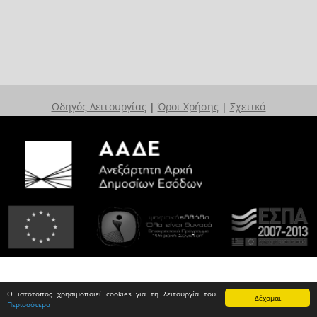
Οδηγός Λειτουργίας
|
Όροι Χρήσης
|
Σχετικά
Ο ιστότοπος χρησιμοποιεί cookies για τη λειτουργία του.
Δέχομαι
Περισσότερα