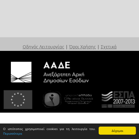
Οδηγός Λειτουργίας
|
Όροι Χρήσης
|
Σχετικά
Ο ιστότοπος χρησιμοποιεί cookies για τη λειτουργία του.
Δέχομαι
Περισσότερα