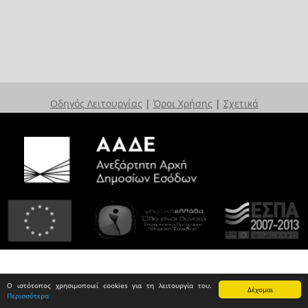
Οδηγός Λειτουργίας
|
Όροι Χρήσης
|
Σχετικά
Ο ιστότοπος χρησιμοποιεί cookies για τη λειτουργία του.
Δέχομαι
Περισσότερα