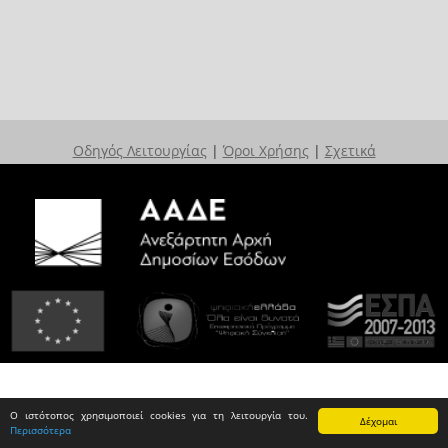
Οδηγός Λειτουργίας
|
Όροι Χρήσης
|
Σχετικά
Ο ιστότοπος χρησιμοποιεί cookies για τη λειτουργία του.
Δέχομαι
Περισσότερα