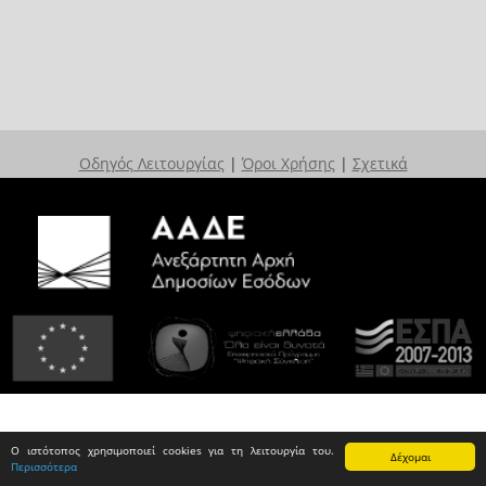
Οδηγός Λειτουργίας
|
Όροι Χρήσης
|
Σχετικά
Ο ιστότοπος χρησιμοποιεί cookies για τη λειτουργία του.
Δέχομαι
Περισσότερα