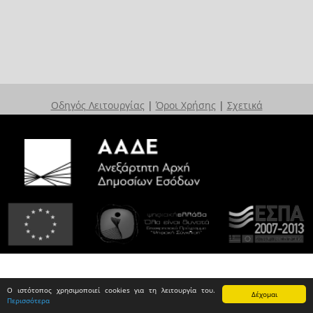
Οδηγός Λειτουργίας
|
Όροι Χρήσης
|
Σχετικά
Ο ιστότοπος χρησιμοποιεί cookies για τη λειτουργία του.
Δέχομαι
Περισσότερα