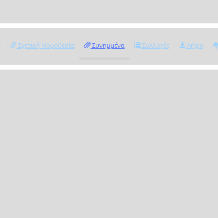
ς
Σχετική Νομοθεσία
Συνημμένα
Συλλογές
Λήψη