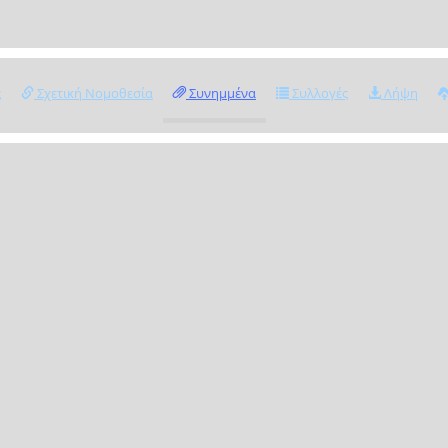
ς
Σχετική Νομοθεσία
Συνημμένα
Συλλογές
Λήψη