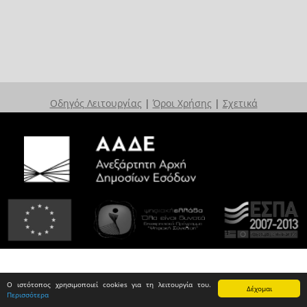
Οδηγός Λειτουργίας
|
Όροι Χρήσης
|
Σχετικά
Ο ιστότοπος χρησιμοποιεί cookies για τη λειτουργία του.
Δέχομαι
Περισσότερα