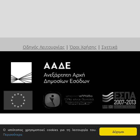
Οδηγός Λειτουργίας
|
Όροι Χρήσης
|
Σχετικά
Ο ιστότοπος χρησιμοποιεί cookies για τη λειτουργία του.
Δέχομαι
Περισσότερα