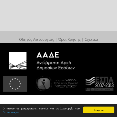
Οδηγός Λειτουργίας
|
Όροι Χρήσης
|
Σχετικά
Ο ιστότοπος χρησιμοποιεί cookies για τη λειτουργία του.
Δέχομαι
Περισσότερα