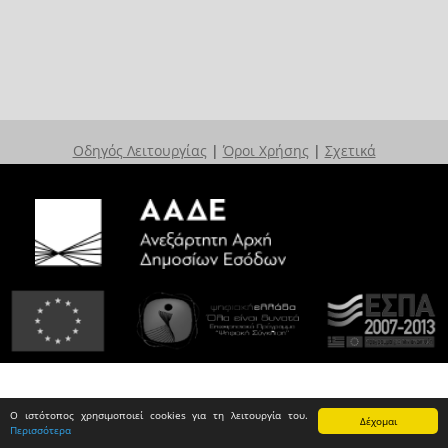
Οδηγός Λειτουργίας
|
Όροι Χρήσης
|
Σχετικά
Ο ιστότοπος χρησιμοποιεί cookies για τη λειτουργία του.
Δέχομαι
Περισσότερα