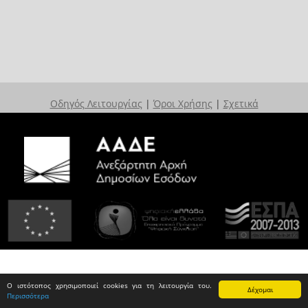
Οδηγός Λειτουργίας
|
Όροι Χρήσης
|
Σχετικά
Ο ιστότοπος χρησιμοποιεί cookies για τη λειτουργία του.
Δέχομαι
Περισσότερα