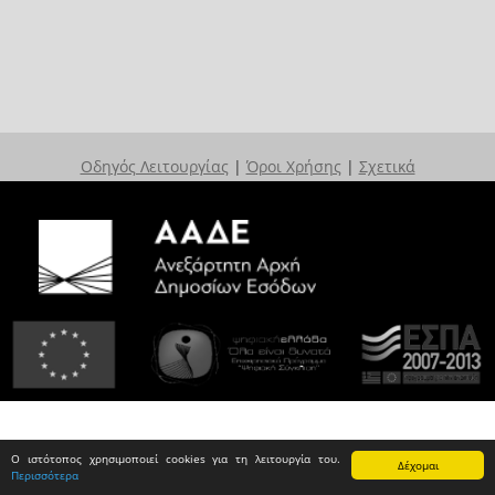
Οδηγός Λειτουργίας
|
Όροι Χρήσης
|
Σχετικά
Ο ιστότοπος χρησιμοποιεί cookies για τη λειτουργία του.
Δέχομαι
Περισσότερα