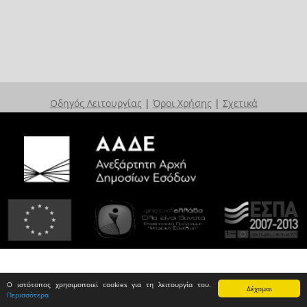
Οδηγός Λειτουργίας
|
Όροι Χρήσης
|
Σχετικά
Ο ιστότοπος χρησιμοποιεί cookies για τη λειτουργία του.
Δέχομαι
Περισσότερα