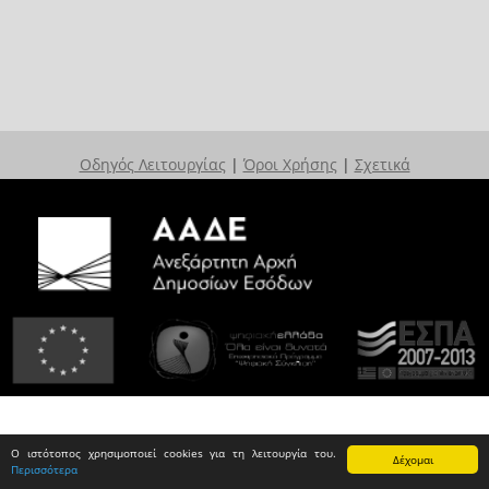
Οδηγός Λειτουργίας
|
Όροι Χρήσης
|
Σχετικά
Ο ιστότοπος χρησιμοποιεί cookies για τη λειτουργία του.
Δέχομαι
Περισσότερα