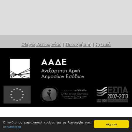
Οδηγός Λειτουργίας
|
Όροι Χρήσης
|
Σχετικά
Ο ιστότοπος χρησιμοποιεί cookies για τη λειτουργία του.
Δέχομαι
Περισσότερα