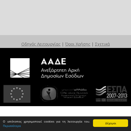
Οδηγός Λειτουργίας
|
Όροι Χρήσης
|
Σχετικά
Ο ιστότοπος χρησιμοποιεί cookies για τη λειτουργία του.
Δέχομαι
Περισσότερα