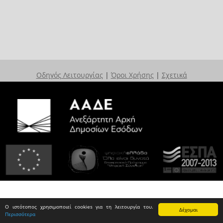
Οδηγός Λειτουργίας
|
Όροι Χρήσης
|
Σχετικά
Ο ιστότοπος χρησιμοποιεί cookies για τη λειτουργία του.
Δέχομαι
Περισσότερα