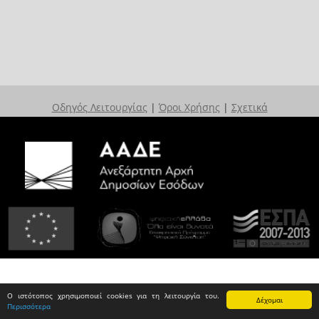
Οδηγός Λειτουργίας
|
Όροι Χρήσης
|
Σχετικά
Ο ιστότοπος χρησιμοποιεί cookies για τη λειτουργία του.
Δέχομαι
Περισσότερα