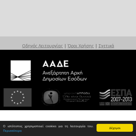
Οδηγός Λειτουργίας
|
Όροι Χρήσης
|
Σχετικά
Ο ιστότοπος χρησιμοποιεί cookies για τη λειτουργία του.
Δέχομαι
Περισσότερα