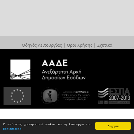
Οδηγός Λειτουργίας
|
Όροι Χρήσης
|
Σχετικά
Ο ιστότοπος χρησιμοποιεί cookies για τη λειτουργία του.
Δέχομαι
Περισσότερα