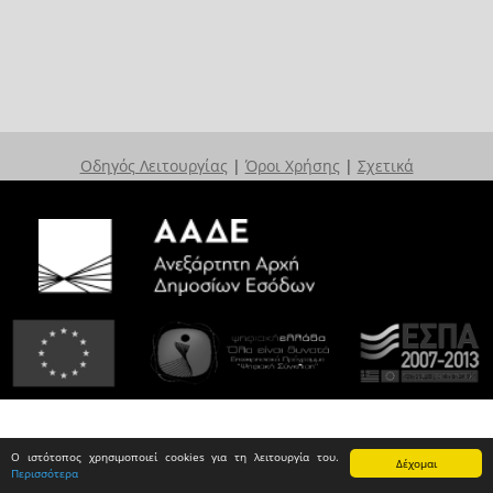
Οδηγός Λειτουργίας
|
Όροι Χρήσης
|
Σχετικά
Ο ιστότοπος χρησιμοποιεί cookies για τη λειτουργία του.
Δέχομαι
Περισσότερα