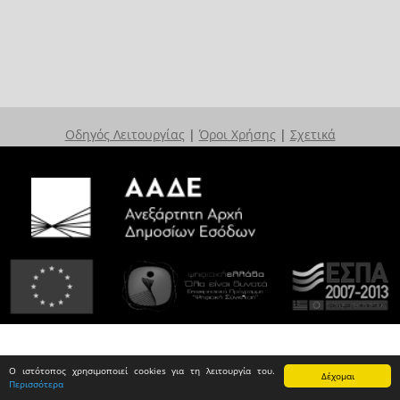
Οδηγός Λειτουργίας
|
Όροι Χρήσης
|
Σχετικά
Ο ιστότοπος χρησιμοποιεί cookies για τη λειτουργία του.
Δέχομαι
Περισσότερα