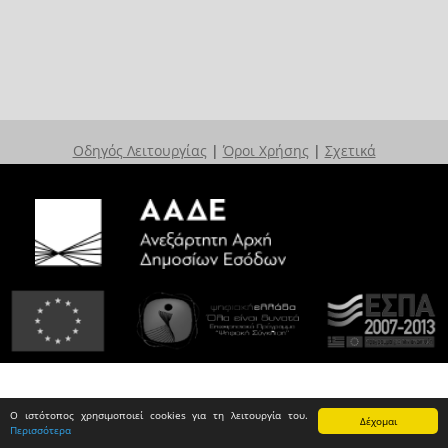
Οδηγός Λειτουργίας
|
Όροι Χρήσης
|
Σχετικά
Ο ιστότοπος χρησιμοποιεί cookies για τη λειτουργία του.
Δέχομαι
Περισσότερα