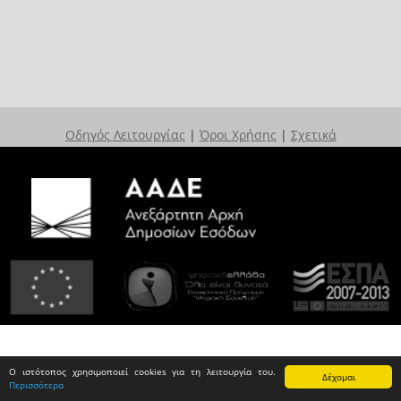
Οδηγός Λειτουργίας
|
Όροι Χρήσης
|
Σχετικά
Ο ιστότοπος χρησιμοποιεί cookies για τη λειτουργία του.
Δέχομαι
Περισσότερα