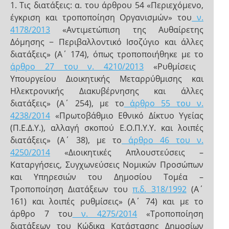
1. Τις διατάξεις: α. του άρθρου 54 «Περιεχόμενο,
έγκριση και τροποποίηση Οργανισμών» του
ν.
4178/2013
«Αντιμετώπιση της Αυθαίρετης
Δόμησης − Περιβαλλοντικό Ισοζύγιο και άλλες
διατάξεις» (Α΄ 174), όπως τροποποιήθηκε με το
άρθρο 27 του ν. 4210/2013
«Ρυθμίσεις
Υπουργείου Διοικητικής Μεταρρύθμισης και
Ηλεκτρονικής Διακυβέρνησης και άλλες
διατάξεις» (Α΄ 254), με το
άρθρο 55 του ν.
4238/2014
«Πρωτοβάθμιο Εθνικό Δίκτυο Υγείας
(Π.Ε.Δ.Υ.), αλλαγή σκοπού Ε.Ο.Π.Υ.Υ. και λοιπές
διατάξεις» (Α΄ 38), με το
άρθρο 46 του ν.
4250/2014
«Διοικητικές Απλουστεύσεις –
Καταργήσεις, Συγχωνεύσεις Νομικών Προσώπων
και Υπηρεσιών του Δημοσίου Τομέα –
Τροποποίηση Διατάξεων του
π.δ. 318/1992
(Α΄
161) και λοιπές ρυθμίσεις» (Α΄ 74) και με το
άρθρο 7 του
ν. 4275/2014
«Τροποποίηση
διατάξεων του Κώδικα Κατάστασης Δημοσίων