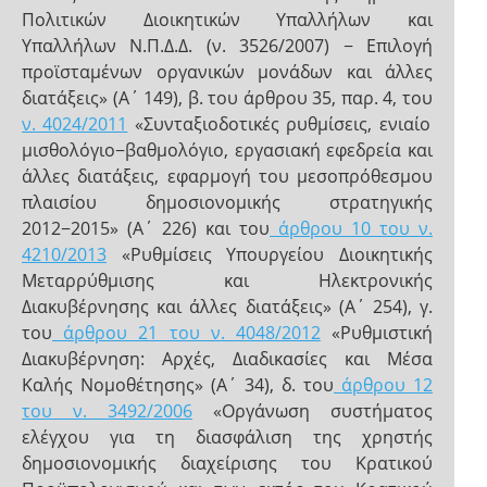
Πολιτικών Διοικητικών Υπαλλήλων και
Υπαλλήλων Ν.Π.Δ.Δ. (ν. 3526/2007) − Επιλογή
προϊσταμένων οργανικών μονάδων και άλλες
διατάξεις» (Α΄ 149), β. του άρθρου 35, παρ. 4, του
ν. 4024/2011
«Συνταξιοδοτικές ρυθμίσεις, ενιαίο
μισθολόγιο−βαθμολόγιο, εργασιακή εφεδρεία και
άλλες διατάξεις, εφαρμογή του μεσοπρόθεσμου
πλαισίου δημοσιονομικής στρατηγικής
2012−2015» (Α΄ 226) και του
άρθρου 10 του ν.
4210/2013
«Ρυθμίσεις Υπουργείου Διοικητικής
Μεταρρύθμισης και Ηλεκτρονικής
Διακυβέρνησης και άλλες διατάξεις» (Α΄ 254), γ.
του
άρθρου 21 του ν. 4048/2012
«Ρυθμιστική
Διακυβέρνηση: Αρχές, Διαδικασίες και Μέσα
Καλής Νομοθέτησης» (Α΄ 34), δ. του
άρθρου 12
του ν. 3492/2006
«Οργάνωση συστήματος
ελέγχου για τη διασφάλιση της χρηστής
δημοσιονομικής διαχείρισης του Κρατικού