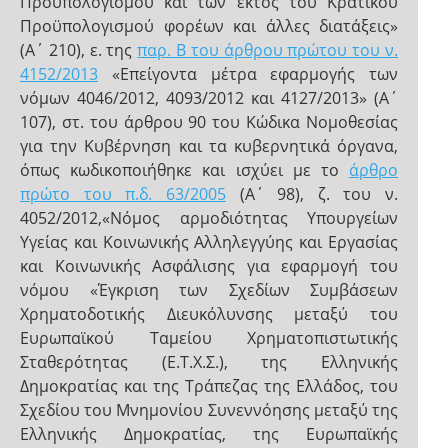
Προϋπολογισμού και των εκτός του Κρατικού
Προϋπολογισμού φορέων και άλλες διατάξεις»
(Α΄ 210), ε. της
παρ. Β του άρθρου πρώτου του ν.
4152/2013
«Επείγοντα μέτρα εφαρμογής των
νόμων 4046/2012, 4093/2012 και 4127/2013» (Α΄
107), στ. του άρθρου 90 του Κώδικα Νομοθεσίας
για την Κυβέρνηση και τα κυβερνητικά όργανα,
όπως κωδικοποιήθηκε και ισχύει με το
άρθρο
πρώτο του π.δ. 63/2005
(Α΄ 98), ζ. του ν.
4052/2012,«Νόμος αρμοδιότητας Υπουργείων
Υγείας και Κοινωνικής Αλληλεγγύης και Εργασίας
και Κοινωνικής Ασφάλισης για εφαρμογή του
νόμου «Έγκριση των Σχεδίων Συμβάσεων
Χρηματοδοτικής Διευκόλυνσης μεταξύ του
Ευρωπαϊκού Ταμείου Χρηματοπιστωτικής
Σταθερότητας (Ε.Τ.Χ.Σ.), της Ελληνικής
Δημοκρατίας και της Τράπεζας της Ελλάδος, του
Σχεδίου του Μνημονίου Συνεννόησης μεταξύ της
Ελληνικής Δημοκρατίας, της Ευρωπαϊκής