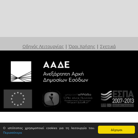
Οδηγός Λειτουργίας
|
Όροι Χρήσης
|
Σχετικά
Ο ιστότοπος χρησιμοποιεί cookies για τη λειτουργία του.
Δέχομαι
Περισσότερα