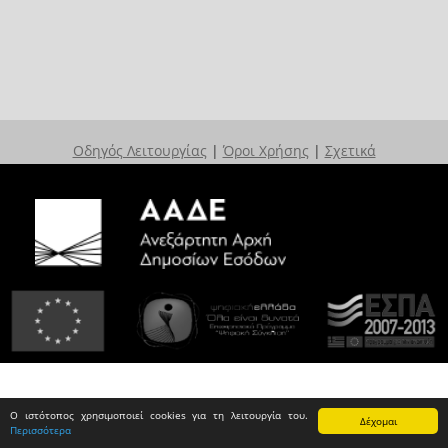
Οδηγός Λειτουργίας
|
Όροι Χρήσης
|
Σχετικά
Ο ιστότοπος χρησιμοποιεί cookies για τη λειτουργία του.
Δέχομαι
Περισσότερα