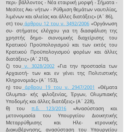
περι- βάλλοντος - Νέα εταιρική μορφή - Σήματα -
Μεσίτες Ακι- νήτων - Ρύθμιση θεμάτων ναυτιλίας,
λιμένων και αλιείας και άλλες διατάξεις» (Α΄ 86),
στ) του
άρθρου 12 του ν. 3492/2006
«Οργάνωση
συ- στήματος ελέγχου για τη διασφάλιση της
χρηστής δημο- σιονομικής διαχείρισης του
Κρατικού Προϋπολογισμού και των εκτός του
Κρατικού Προϋπολογισμού φορέων και άλλες
διατάξεις» (Α΄ 210),
ζ) του
ν. 3028/2002
«Για την προστασία των
Αρχαιοτή- των και εν γένει της Πολιτιστικής
Κληρονομιάς» (Α΄ 153),
η) του
άρθρου 19 του ν. 2947/2001
«Θέματα
Ολυμπια- κής φιλοξενίας, Έργων, Ολυμπιακής
Υποδομής και άλλες διατάξεις» (Α΄ 228),
θ) του
π.δ. 123/2016
«Ανασύσταση και
μετονομασία του Υπουργείου Διοικητικής
Μεταρρύθμισης και Ηλε- κτρονικής
Διακυβέρνησης, ανασύσταση του Υπουργείου