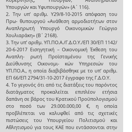
Κυβέρνησης, Υπουργών, Αναπληρωτών
Υπουργών και Υφυπουργών» (Α΄ 116).
2. Την υπ’ αριθμ. Υ29/8-10-2015 απόφαση του
Πρω- θυπουργού «Ανάθεση αρμοδιοτήτων στον
Αναπληρωτή Υπουργό Οικονομικών Γεώργιο
Χουλιαράκη» (Β΄ 2168).
3. Την υπ’ αριθμ. ΥΠ.ΠΟ.Α./Γ.Δ.Ο.Υ./ΕΠ 30/ΕΠ 1142/
20-6-2017 Εισηγητική – Οικονομική Έκθεση του
Αναπλη- ρωτή Προϊσταμένου της Γενικής
Διεύθυνσης Οικονομι- κών Υπηρεσιών του
ΥΠ.ΠΟ.Α., η οποία διαβιβάσθηκε με το υπ’ αριθμ.
ΕΠ 66/ΕΠ 2794/31-10-2017 έγγραφο της Γ.Δ.Ο.Υ.
4. Το γεγονός ότι από τις διατάξεις του παρόντος
διατάγματος προκαλείται επιπλέον ετήσια
δαπάνη σε βάρος του Κρατικού Προϋπολογισμού
στο ποσό των 29.000.000,00 €, η οποία
προβλέπεται να καλυφθεί από τις σχετικές
πιστώσεις του Υπουργείου Πολιτισμού και
Αθλητισμού για τους ΚΑΕ που εντάσσονται στην