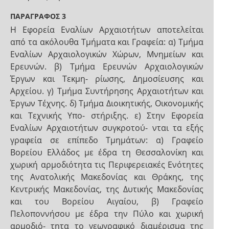
ΠΑΡΑΓΡΑΦΟΣ 3
Η Εφορεία Εναλίων Αρχαιοτήτων αποτελείται
από τα ακόλουθα Τμήματα και Γραφεία: α) Τμήμα
Εναλίων Αρχαιολογικών Χώρων, Μνημείων και
Ερευνών. β) Τμήμα Ερευνών Αρχαιολογικών
Έργων και Τεκμη- ρίωσης, Δημοσίευσης και
Αρχείου. γ) Τμήμα Συντήρησης Αρχαιοτήτων και
Έργων Τέχνης. δ) Τμήμα Διοικητικής, Οικονομικής
και Τεχνικής Υπο- στήριξης. ε) Στην Εφορεία
Εναλίων Αρχαιοτήτων συγκροτού- νται τα εξής
γραφεία σε επίπεδο Τμημάτων: α) Γραφείο
Βορείου Ελλάδος με έδρα τη Θεσσαλονίκη και
χωρική αρμοδιότητα τις Περιφερειακές Ενότητες
της Ανατολικής Μακεδονίας και Θράκης, της
Κεντρικής Μακεδονίας, της Δυτικής Μακεδονίας
και του Βορείου Αιγαίου, β) Γραφείο
Πελοποννήσου με έδρα την Πύλο και χωρική
αρμοδιό- τητα το γεωγραφικό διαμέρισμα της