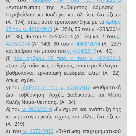
α) του
άρθρου 54 του ν. 4178/2013
«Αντιμετώπιση της Αυθαίρετης Δόμησης -
Περιβαλλοντικό Ισοζύγιο και άλ- λες διατάξεις»
(Α΄ 174), όπως αυτό τροποποιήθηκε με το
άρθρο
27 του ν. 4210/2013
(Α΄ 254), 55 του ν. 4238/2014
(Α΄ 38), 46 του ν. 4250/2014 (Α΄ 74) και 7 του
ν.
4275/2014
(Α΄ 149), 30 του
ν. 4305/2014
(Α΄ 237)
και άρθρου πέ- μπτου του
ν. 4464/2017
(Α΄ 46),
β)
του άρθρου 35 παρ. 4 του ν. 4024/2011
«Συνταξι- οδοτικές ρυθμίσεις, ενιαίο μισθολόγιο –
βαθμολόγιο, εργασιακή εφεδρεία κ.λπ.» (Α΄ 22),
όπως ισχύει,
γ) του
άρθρου 21 του ν. 4048/2012
«Ρυθμιστική
Δια- κυβέρνηση: Αρχές, Διαδικασίες και Μέσα
Καλής Νομο- θέτησης» (Α΄ 34),
δ) του
ν. 3905/2010
«Ενίσχυση και ανάπτυξη της
κι- νηματογραφικής τέχνης και άλλες διατάξεις»
(Α΄ 219),
ε) του
ν. 4072/2012
«Βελτίωση επιχειρηματικού