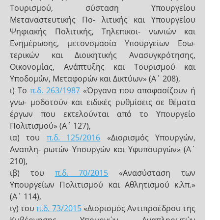
Τουρισμού, σύσταση Υπουργείου
Μεταναστευτικής Πο- λιτικής και Υπουργείου
Ψηφιακής Πολιτικής, Τηλεπικοι- νωνιών και
Ενημέρωσης, μετονομασία Υπουργείων Εσω-
τερικών και Διοικητικής Ανασυγκρότησης,
Οικονομίας, Ανάπτυξης και Τουρισμού και
Υποδομών, Μεταφορών και Δικτύων» (Α΄ 208),
ι) Το
π.δ. 263/1987
«Όργανα που αποφασίζουν ή
γνω- μοδοτούν και ειδικές ρυθμίσεις σε θέματα
έργων που εκτελούνται από το Υπουργείο
Πολιτισμού» (Α΄ 127),
ια) του
π.δ. 125/2016
«Διορισμός Υπουργών,
Αναπλη- ρωτών Υπουργών και Υφυπουργών» (Α΄
210),
ιβ) του
π.δ. 70/2015
«Ανασύσταση των
Υπουργείων Πολιτισμού και Αθλητισμού κ.λπ.»
(Α΄ 114),
ιγ) του
π.δ. 73/2015
«Διορισμός Αντιπροέδρου της