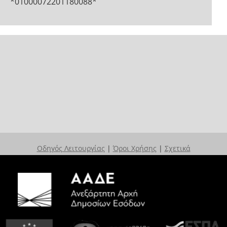
*01000072201180088*
Οδηγός Λειτουργίας
|
Όροι Χρήσης
|
Σχετικά