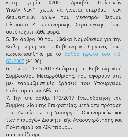
κατη- γορία 0200 ¨Αμοιβές Πολιτικών
Υπαλλήλων¨, χωρίς να γίνεται υπέρβαση των
δεσμευτικών ορίων του Μεσοπρό- θεσμου
Πλαισίου Δημοσιονομικής Στρατηγικής όπως
αυτό ισχύει κάθε φορά.
5. Το άρθρο 90 του Κώδικα Νομοθεσίας για την
Κυβέρ- νηση και τα Κυβερνητικά Όργανα, όπως
κωδικοποιήθηκε με το
άρθρο πρώτο του π.δ.
63/2005
(Α΄ 98).
6. Την από 17-5-2017 Απόφαση του Κυβερνητικού
Συμβουλίου Μεταρρύθμισης, που αφορούν στις
με- ταρρυθμιστικές δράσεις του Υπουργείου
Πολιτισμού και Αθλητισμού.
7. Την υπ. αριθμ. 173/2017 Γνωμοδότηση του
Συμβου- λίου της Επικρατείας, μετά από πρόταση
του Αναπληρω- τή Υπουργού Οικονομικών και
των Υπουργών Διοικητι- κής Ανασυγκρότησης και
Πολιτισμού και Αθλητισμού,
αποφασίζουμε: