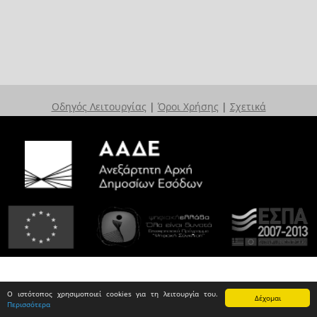
Οδηγός Λειτουργίας
|
Όροι Χρήσης
|
Σχετικά
Ο ιστότοπος χρησιμοποιεί cookies για τη λειτουργία του.
Δέχομαι
Περισσότερα